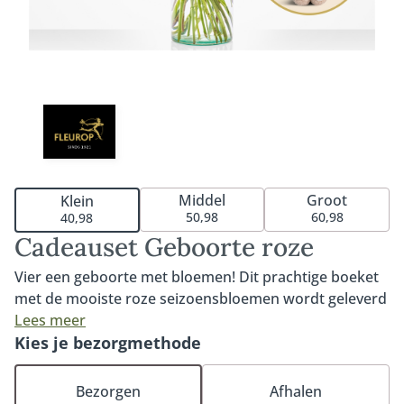
Middel
Groot
Klein
50,98
60,98
40,98
Cadeauset Geboorte roze
Vier een geboorte met bloemen! Dit prachtige boeket
met de mooiste roze seizoensbloemen wordt geleverd
in combinatie met een ultrazacht knuffelkonijn van
Lees meer
Little Dutch. Voor urenlang knuffelplezier. Het perfecte
Kies je bezorgmethode
cadeau om te geven aan de nieuwe (groot)ouders. Het
boeket wordt met zorg samengesteld door de
Bezorgen
Afhalen