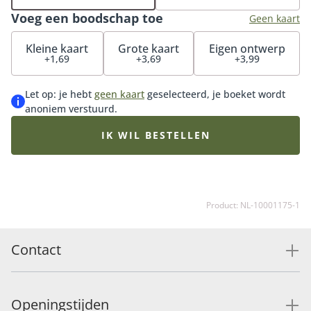
bloemist met de mooiste roze seizoensbloemen die op
Voeg een boodschap toe
dat moment goed verkrijgbaar zijn. Daardoor kan het
Geen kaart
boeket iets afwijken van de getoonde afbeelding.
Kleine kaart
Grote kaart
Eigen ontwerp
+1,69
+3,69
+3,99
Let op: je hebt
geen kaart
geselecteerd, je boeket wordt
anoniem verstuurd.
IK WIL BESTELLEN
Product: NL-10001175-1
Contact
Openingstijden